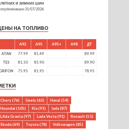
летних и зимних шин
опубликовано 31/07/2026
ЦЕНЫ НА ТОПЛИВО
A92
A95
A95+
A98
ДТ
ATAN
77.99
81.49
89.99
TES
81.50
85.90
89.90
GRIFON
75.95
81.95
78.95
МЕТКИ
Chery
(76)
Geely
(63)
Haval
(54)
Hyundai
(105)
Kia
(91)
lada
(87)
LAda Granta
(97)
Lada Vesta
(91)
Renault
(51)
Skoda
(69)
Toyota
(78)
Volkswagen
(85)