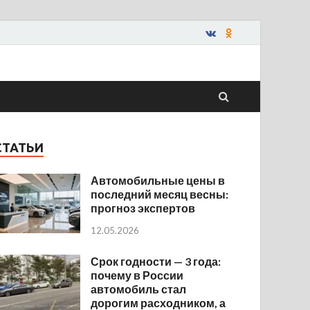
СТАТЬИ
Автомобильные цены в
последний месяц весны:
прогноз экспертов
12.05.2026
Срок годности — 3 года:
почему в России
автомобиль стал
дорогим расходником, а