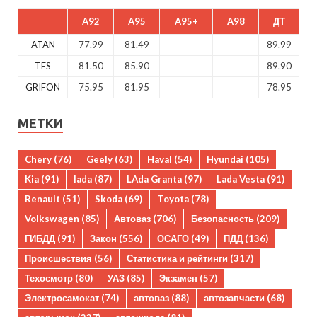
A92
A95
A95+
A98
ДТ
ATAN
77.99
81.49
89.99
TES
81.50
85.90
89.90
GRIFON
75.95
81.95
78.95
МЕТКИ
Chery
(76)
Geely
(63)
Haval
(54)
Hyundai
(105)
Kia
(91)
lada
(87)
LAda Granta
(97)
Lada Vesta
(91)
Renault
(51)
Skoda
(69)
Toyota
(78)
Volkswagen
(85)
Автоваз
(706)
Безопасность
(209)
ГИБДД
(91)
Закон
(556)
ОСАГО
(49)
ПДД
(136)
Происшествия
(56)
Статистика и рейтинги
(317)
Техосмотр
(80)
УАЗ
(85)
Экзамен
(57)
Электросамокат
(74)
автоваз
(88)
автозапчасти
(68)