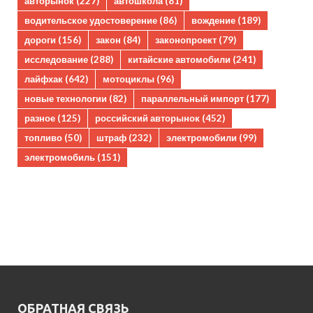
авторынок
(227)
автошкола
(81)
водительское удостоверение
(86)
вождение
(189)
дороги
(156)
закон
(84)
законопроект
(79)
исследование
(288)
китайские автомобили
(241)
лайфхак
(642)
мотоциклы
(96)
новые технологии
(82)
параллельный импорт
(177)
разное
(125)
российский авторынок
(452)
топливо
(50)
штраф
(232)
электромобили
(99)
электромобиль
(151)
ОБРАТНАЯ СВЯЗЬ