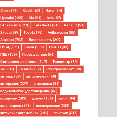
Chery
(76)
Geely
(63)
Haval
(54)
Hyundai
(105)
Kia
(91)
lada
(87)
LAda Granta
(97)
Lada Vesta
(91)
Renault
(51)
Skoda
(69)
Toyota
(78)
Volkswagen
(85)
Автоваз
(706)
Безопасность
(209)
ГИБДД
(91)
Закон
(556)
ОСАГО
(49)
ПДД
(136)
Происшествия
(56)
Статистика и рейтинги
(317)
Техосмотр
(80)
УАЗ
(85)
Экзамен
(57)
Электросамокат
(74)
автоваз
(88)
автозапчасти
(68)
авторынок
(227)
автошкола
(81)
водительское удостоверение
(86)
вождение
(189)
дороги
(156)
закон
(84)
законопроект
(79)
исследование
(288)
китайские автомобили
(241)
лайфхак
(642)