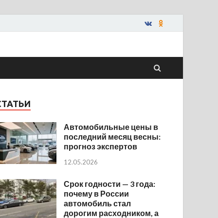
СТАТЬИ
Автомобильные цены в
последний месяц весны:
прогноз экспертов
12.05.2026
Срок годности — 3 года:
почему в России
автомобиль стал
дорогим расходником, а