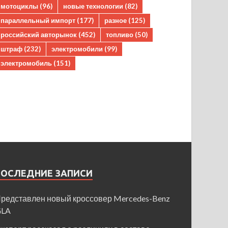
мотоциклы
(96)
новые технологии
(82)
параллельный импорт
(177)
разное
(125)
российский авторынок
(452)
топливо
(50)
штраф
(232)
электромобили
(99)
электромобиль
(151)
ПОСЛЕДНИЕ ЗАПИСИ
редставлен новый кроссовер Mercedes-Benz
GLA