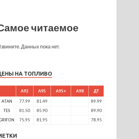
Самое читаемое
звините. Данных пока нет.
ЦЕНЫ НА ТОПЛИВО
A92
A95
A95+
A98
ДТ
ATAN
77.99
81.49
89.99
TES
81.50
85.90
89.90
GRIFON
75.95
81.95
78.95
МЕТКИ