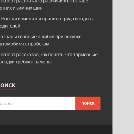
ксперт рассказал о различиях в составе
етних и зимних шин
 России изменятся правила труда и отдыха
одителей
азваны главные ошибки при покупке
втомобиля с пробегом
ксперт рассказал, как понять, что тормозные
олодки требуют замены
ПОИСК