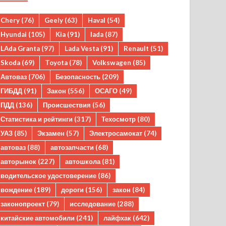
Chery
(76)
Geely
(63)
Haval
(54)
Hyundai
(105)
Kia
(91)
lada
(87)
LAda Granta
(97)
Lada Vesta
(91)
Renault
(51)
Skoda
(69)
Toyota
(78)
Volkswagen
(85)
Автоваз
(706)
Безопасность
(209)
ГИБДД
(91)
Закон
(556)
ОСАГО
(49)
ПДД
(136)
Происшествия
(56)
Статистика и рейтинги
(317)
Техосмотр
(80)
УАЗ
(85)
Экзамен
(57)
Электросамокат
(74)
автоваз
(88)
автозапчасти
(68)
авторынок
(227)
автошкола
(81)
водительское удостоверение
(86)
вождение
(189)
дороги
(156)
закон
(84)
законопроект
(79)
исследование
(288)
китайские автомобили
(241)
лайфхак
(642)