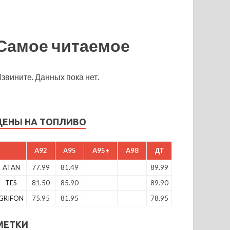
Самое читаемое
звините. Данных пока нет.
ЦЕНЫ НА ТОПЛИВО
A92
A95
A95+
A98
ДТ
ATAN
77.99
81.49
89.99
TES
81.50
85.90
89.90
GRIFON
75.95
81.95
78.95
МЕТКИ