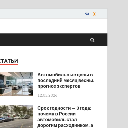
СТАТЬИ
Автомобильные цены в
последний месяц весны:
прогноз экспертов
12.05.2026
Срок годности — 3 года:
почему в России
автомобиль стал
дорогим расходником, а