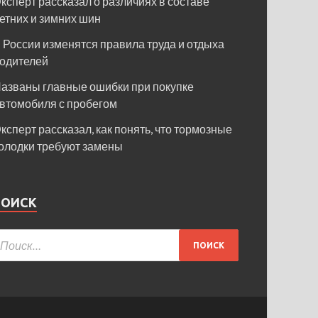
ксперт рассказал о различиях в составе
етних и зимних шин
 России изменятся правила труда и отдыха
одителей
азваны главные ошибки при покупке
втомобиля с пробегом
ксперт рассказал, как понять, что тормозные
олодки требуют замены
ПОИСК