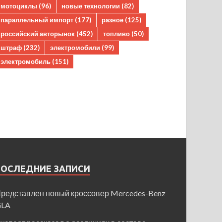
мотоциклы
(96)
новые технологии
(82)
параллельный импорт
(177)
разное
(125)
российский авторынок
(452)
топливо
(50)
штраф
(232)
электромобили
(99)
электромобиль
(151)
ПОСЛЕДНИЕ ЗАПИСИ
редставлен новый кроссовер Mercedes-Benz
GLA