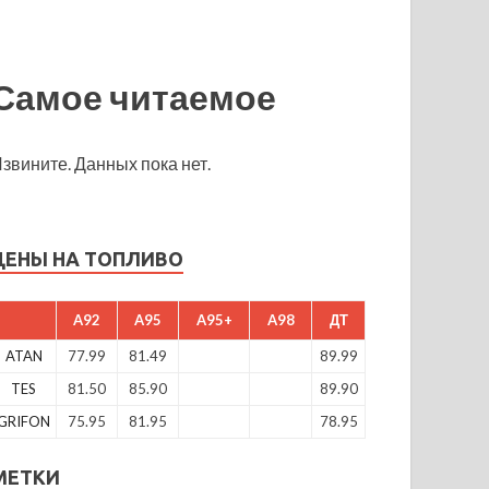
Самое читаемое
звините. Данных пока нет.
ЦЕНЫ НА ТОПЛИВО
A92
A95
A95+
A98
ДТ
ATAN
77.99
81.49
89.99
TES
81.50
85.90
89.90
GRIFON
75.95
81.95
78.95
МЕТКИ