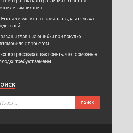
ксперт рассказал о различиях в составе
етних и зимних шин
 России изменятся правила труда и отдыха
одителей
азваны главные ошибки при покупке
втомобиля с пробегом
ксперт рассказал, как понять, что тормозные
олодки требуют замены
ПОИСК