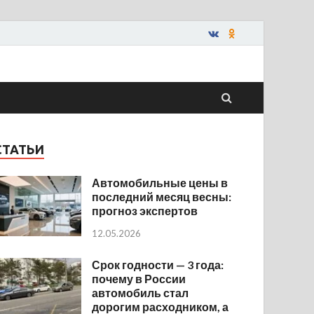
СТАТЬИ
Автомобильные цены в
последний месяц весны:
прогноз экспертов
12.05.2026
Срок годности — 3 года:
почему в России
автомобиль стал
дорогим расходником, а