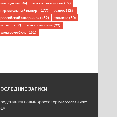
мотоциклы
(96)
новые технологии
(82)
параллельный импорт
(177)
разное
(125)
российский авторынок
(452)
топливо
(50)
штраф
(232)
электромобили
(99)
электромобиль
(151)
ПОСЛЕДНИЕ ЗАПИСИ
редставлен новый кроссовер Mercedes-Benz
GLA