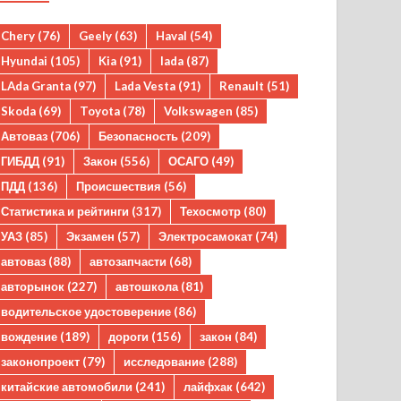
Chery
(76)
Geely
(63)
Haval
(54)
Hyundai
(105)
Kia
(91)
lada
(87)
LAda Granta
(97)
Lada Vesta
(91)
Renault
(51)
Skoda
(69)
Toyota
(78)
Volkswagen
(85)
Автоваз
(706)
Безопасность
(209)
ГИБДД
(91)
Закон
(556)
ОСАГО
(49)
ПДД
(136)
Происшествия
(56)
Статистика и рейтинги
(317)
Техосмотр
(80)
УАЗ
(85)
Экзамен
(57)
Электросамокат
(74)
автоваз
(88)
автозапчасти
(68)
авторынок
(227)
автошкола
(81)
водительское удостоверение
(86)
вождение
(189)
дороги
(156)
закон
(84)
законопроект
(79)
исследование
(288)
китайские автомобили
(241)
лайфхак
(642)