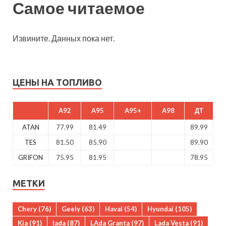
Самое читаемое
Извините. Данных пока нет.
ЦЕНЫ НА ТОПЛИВО
A92
A95
A95+
A98
ДТ
ATAN
77.99
81.49
89.99
TES
81.50
85.90
89.90
GRIFON
75.95
81.95
78.95
МЕТКИ
Chery
(76)
Geely
(63)
Haval
(54)
Hyundai
(105)
Kia
(91)
lada
(87)
LAda Granta
(97)
Lada Vesta
(91)