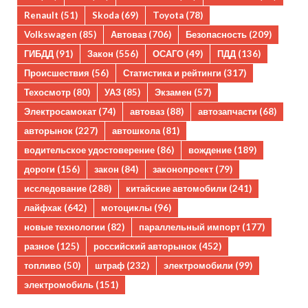
Renault
(51)
Skoda
(69)
Toyota
(78)
Volkswagen
(85)
Автоваз
(706)
Безопасность
(209)
ГИБДД
(91)
Закон
(556)
ОСАГО
(49)
ПДД
(136)
Происшествия
(56)
Статистика и рейтинги
(317)
Техосмотр
(80)
УАЗ
(85)
Экзамен
(57)
Электросамокат
(74)
автоваз
(88)
автозапчасти
(68)
авторынок
(227)
автошкола
(81)
водительское удостоверение
(86)
вождение
(189)
дороги
(156)
закон
(84)
законопроект
(79)
исследование
(288)
китайские автомобили
(241)
лайфхак
(642)
мотоциклы
(96)
новые технологии
(82)
параллельный импорт
(177)
разное
(125)
российский авторынок
(452)
топливо
(50)
штраф
(232)
электромобили
(99)
электромобиль
(151)