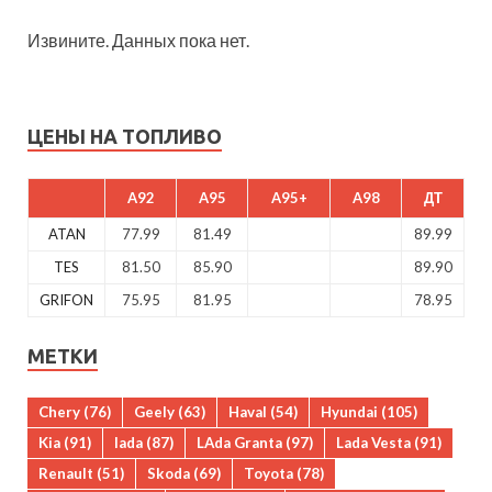
Извините. Данных пока нет.
ЦЕНЫ НА ТОПЛИВО
A92
A95
A95+
A98
ДТ
ATAN
77.99
81.49
89.99
TES
81.50
85.90
89.90
GRIFON
75.95
81.95
78.95
МЕТКИ
Chery
(76)
Geely
(63)
Haval
(54)
Hyundai
(105)
Kia
(91)
lada
(87)
LAda Granta
(97)
Lada Vesta
(91)
Renault
(51)
Skoda
(69)
Toyota
(78)