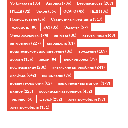
Volkswagen
(85)
Автоваз
(706)
Безопасность
(209)
ГИБДД
(91)
Закон
(556)
ОСАГО
(49)
ПДД
(136)
Происшествия
(56)
Статистика и рейтинги
(317)
Техосмотр
(80)
УАЗ
(85)
Экзамен
(57)
Электросамокат
(74)
автоваз
(88)
автозапчасти
(68)
авторынок
(227)
автошкола
(81)
водительское удостоверение
(86)
вождение
(189)
дороги
(156)
закон
(84)
законопроект
(79)
исследование
(288)
китайские автомобили
(241)
лайфхак
(642)
мотоциклы
(96)
новые технологии
(82)
параллельный импорт
(177)
разное
(125)
российский авторынок
(452)
топливо
(50)
штраф
(232)
электромобили
(99)
электромобиль
(151)