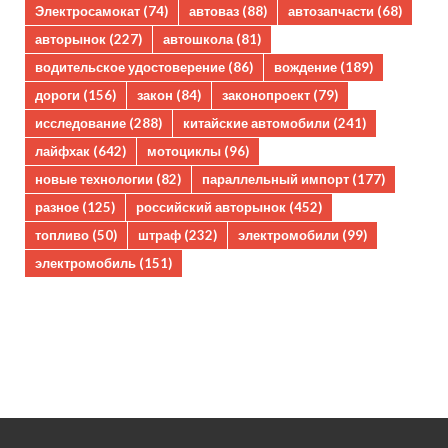
Электросамокат
(74)
автоваз
(88)
автозапчасти
(68)
авторынок
(227)
автошкола
(81)
водительское удостоверение
(86)
вождение
(189)
дороги
(156)
закон
(84)
законопроект
(79)
исследование
(288)
китайские автомобили
(241)
лайфхак
(642)
мотоциклы
(96)
новые технологии
(82)
параллельный импорт
(177)
разное
(125)
российский авторынок
(452)
топливо
(50)
штраф
(232)
электромобили
(99)
электромобиль
(151)