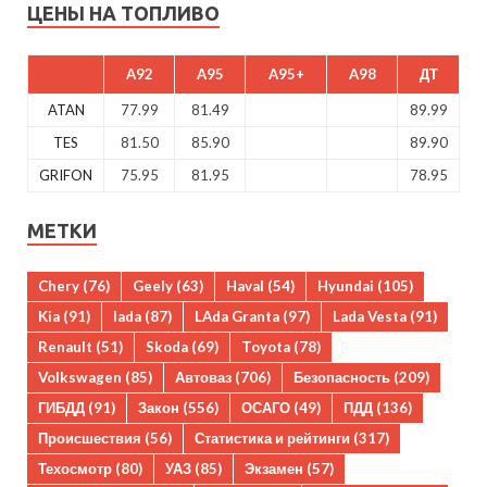
ЦЕНЫ НА ТОПЛИВО
A92
A95
A95+
A98
ДТ
ATAN
77.99
81.49
89.99
TES
81.50
85.90
89.90
GRIFON
75.95
81.95
78.95
МЕТКИ
Chery
(76)
Geely
(63)
Haval
(54)
Hyundai
(105)
Kia
(91)
lada
(87)
LAda Granta
(97)
Lada Vesta
(91)
Renault
(51)
Skoda
(69)
Toyota
(78)
Volkswagen
(85)
Автоваз
(706)
Безопасность
(209)
ГИБДД
(91)
Закон
(556)
ОСАГО
(49)
ПДД
(136)
Происшествия
(56)
Статистика и рейтинги
(317)
Техосмотр
(80)
УАЗ
(85)
Экзамен
(57)