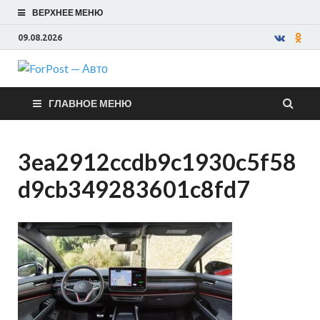
ВЕРХНЕЕ МЕНЮ
09.08.2026
ForPost —
ГЛАВНОЕ МЕНЮ
Авто
3ea2912ccdb9c1930c5f58
d9cb349283601c8fd7