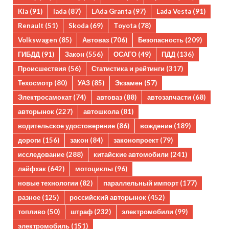
Kia
(91)
lada
(87)
LAda Granta
(97)
Lada Vesta
(91)
Renault
(51)
Skoda
(69)
Toyota
(78)
Volkswagen
(85)
Автоваз
(706)
Безопасность
(209)
ГИБДД
(91)
Закон
(556)
ОСАГО
(49)
ПДД
(136)
Происшествия
(56)
Статистика и рейтинги
(317)
Техосмотр
(80)
УАЗ
(85)
Экзамен
(57)
Электросамокат
(74)
автоваз
(88)
автозапчасти
(68)
авторынок
(227)
автошкола
(81)
водительское удостоверение
(86)
вождение
(189)
дороги
(156)
закон
(84)
законопроект
(79)
исследование
(288)
китайские автомобили
(241)
лайфхак
(642)
мотоциклы
(96)
новые технологии
(82)
параллельный импорт
(177)
разное
(125)
российский авторынок
(452)
топливо
(50)
штраф
(232)
электромобили
(99)
электромобиль
(151)