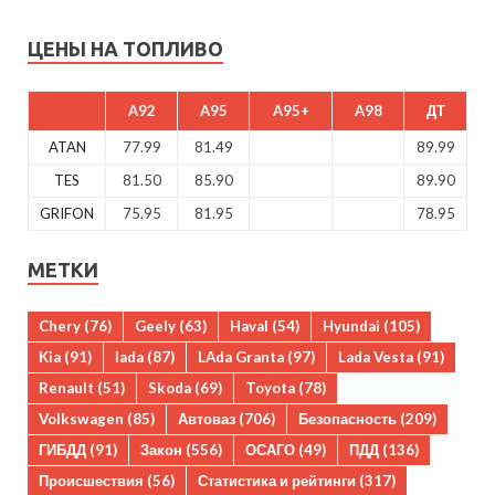
ЦЕНЫ НА ТОПЛИВО
A92
A95
A95+
A98
ДТ
ATAN
77.99
81.49
89.99
TES
81.50
85.90
89.90
GRIFON
75.95
81.95
78.95
МЕТКИ
Chery
(76)
Geely
(63)
Haval
(54)
Hyundai
(105)
Kia
(91)
lada
(87)
LAda Granta
(97)
Lada Vesta
(91)
Renault
(51)
Skoda
(69)
Toyota
(78)
Volkswagen
(85)
Автоваз
(706)
Безопасность
(209)
ГИБДД
(91)
Закон
(556)
ОСАГО
(49)
ПДД
(136)
Происшествия
(56)
Статистика и рейтинги
(317)