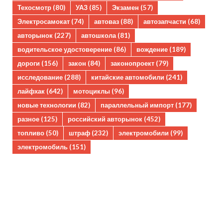
Техосмотр
(80)
УАЗ
(85)
Экзамен
(57)
Электросамокат
(74)
автоваз
(88)
автозапчасти
(68)
авторынок
(227)
автошкола
(81)
водительское удостоверение
(86)
вождение
(189)
дороги
(156)
закон
(84)
законопроект
(79)
исследование
(288)
китайские автомобили
(241)
лайфхак
(642)
мотоциклы
(96)
новые технологии
(82)
параллельный импорт
(177)
разное
(125)
российский авторынок
(452)
топливо
(50)
штраф
(232)
электромобили
(99)
электромобиль
(151)