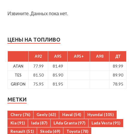
Извините. Данных пока нет.
ЦЕНЫ НА ТОПЛИВО
A92
A95
A95+
A98
ДТ
ATAN
77.99
81.49
89.99
TES
81.50
85.90
89.90
GRIFON
75.95
81.95
78.95
МЕТКИ
Chery
(76)
Geely
(63)
Haval
(54)
Hyundai
(105)
Kia
(91)
lada
(87)
LAda Granta
(97)
Lada Vesta
(91)
Renault
(51)
Skoda
(69)
Toyota
(78)