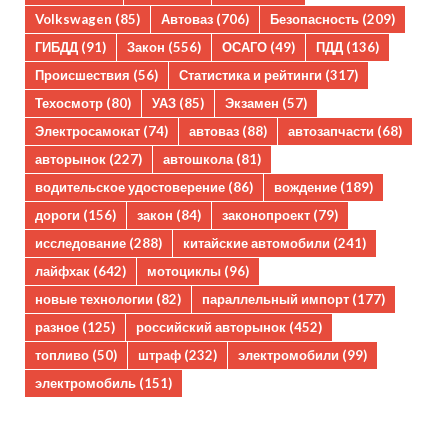
Volkswagen
(85)
Автоваз
(706)
Безопасность
(209)
ГИБДД
(91)
Закон
(556)
ОСАГО
(49)
ПДД
(136)
Происшествия
(56)
Статистика и рейтинги
(317)
Техосмотр
(80)
УАЗ
(85)
Экзамен
(57)
Электросамокат
(74)
автоваз
(88)
автозапчасти
(68)
авторынок
(227)
автошкола
(81)
водительское удостоверение
(86)
вождение
(189)
дороги
(156)
закон
(84)
законопроект
(79)
исследование
(288)
китайские автомобили
(241)
лайфхак
(642)
мотоциклы
(96)
новые технологии
(82)
параллельный импорт
(177)
разное
(125)
российский авторынок
(452)
топливо
(50)
штраф
(232)
электромобили
(99)
электромобиль
(151)