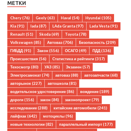
МЕТКИ
Chery
(76)
Geely
(63)
Haval
(54)
Hyundai
(105)
Kia
(91)
lada
(87)
LAda Granta
(97)
Lada Vesta
(91)
Renault
(51)
Skoda
(69)
Toyota
(78)
Volkswagen
(85)
Автоваз
(706)
Безопасность
(209)
ГИБДД
(91)
Закон
(556)
ОСАГО
(49)
ПДД
(136)
Происшествия
(56)
Статистика и рейтинги
(317)
Техосмотр
(80)
УАЗ
(85)
Экзамен
(57)
Электросамокат
(74)
автоваз
(88)
автозапчасти
(68)
авторынок
(227)
автошкола
(81)
водительское удостоверение
(86)
вождение
(189)
дороги
(156)
закон
(84)
законопроект
(79)
исследование
(288)
китайские автомобили
(241)
лайфхак
(642)
мотоциклы
(96)
новые технологии
(82)
параллельный импорт
(177)