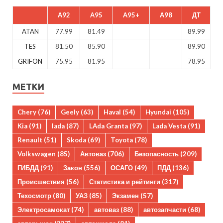
A92
A95
A95+
A98
ДТ
ATAN
77.99
81.49
89.99
TES
81.50
85.90
89.90
GRIFON
75.95
81.95
78.95
МЕТКИ
Chery
(76)
Geely
(63)
Haval
(54)
Hyundai
(105)
Kia
(91)
lada
(87)
LAda Granta
(97)
Lada Vesta
(91)
Renault
(51)
Skoda
(69)
Toyota
(78)
Volkswagen
(85)
Автоваз
(706)
Безопасность
(209)
ГИБДД
(91)
Закон
(556)
ОСАГО
(49)
ПДД
(136)
Происшествия
(56)
Статистика и рейтинги
(317)
Техосмотр
(80)
УАЗ
(85)
Экзамен
(57)
Электросамокат
(74)
автоваз
(88)
автозапчасти
(68)