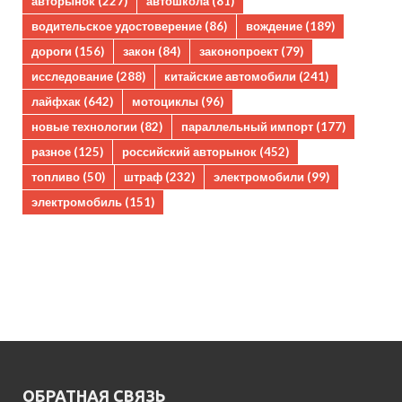
авторынок
(227)
автошкола
(81)
водительское удостоверение
(86)
вождение
(189)
дороги
(156)
закон
(84)
законопроект
(79)
исследование
(288)
китайские автомобили
(241)
лайфхак
(642)
мотоциклы
(96)
новые технологии
(82)
параллельный импорт
(177)
разное
(125)
российский авторынок
(452)
топливо
(50)
штраф
(232)
электромобили
(99)
электромобиль
(151)
ОБРАТНАЯ СВЯЗЬ