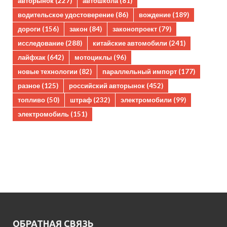
авторынок
(227)
автошкола
(81)
водительское удостоверение
(86)
вождение
(189)
дороги
(156)
закон
(84)
законопроект
(79)
исследование
(288)
китайские автомобили
(241)
лайфхак
(642)
мотоциклы
(96)
новые технологии
(82)
параллельный импорт
(177)
разное
(125)
российский авторынок
(452)
топливо
(50)
штраф
(232)
электромобили
(99)
электромобиль
(151)
ОБРАТНАЯ СВЯЗЬ