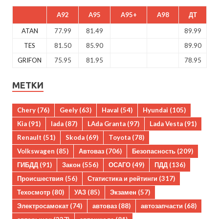
A92
A95
A95+
A98
ДТ
ATAN
77.99
81.49
89.99
TES
81.50
85.90
89.90
GRIFON
75.95
81.95
78.95
МЕТКИ
Chery
(76)
Geely
(63)
Haval
(54)
Hyundai
(105)
Kia
(91)
lada
(87)
LAda Granta
(97)
Lada Vesta
(91)
Renault
(51)
Skoda
(69)
Toyota
(78)
Volkswagen
(85)
Автоваз
(706)
Безопасность
(209)
ГИБДД
(91)
Закон
(556)
ОСАГО
(49)
ПДД
(136)
Происшествия
(56)
Статистика и рейтинги
(317)
Техосмотр
(80)
УАЗ
(85)
Экзамен
(57)
Электросамокат
(74)
автоваз
(88)
автозапчасти
(68)