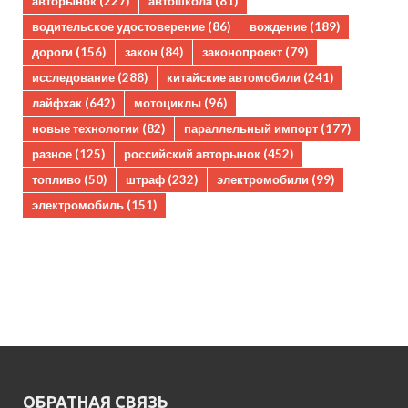
авторынок
(227)
автошкола
(81)
водительское удостоверение
(86)
вождение
(189)
дороги
(156)
закон
(84)
законопроект
(79)
исследование
(288)
китайские автомобили
(241)
лайфхак
(642)
мотоциклы
(96)
новые технологии
(82)
параллельный импорт
(177)
разное
(125)
российский авторынок
(452)
топливо
(50)
штраф
(232)
электромобили
(99)
электромобиль
(151)
ОБРАТНАЯ СВЯЗЬ