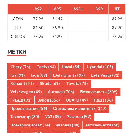
A92
A95
A95+
A98
ДТ
ATAN
77.99
81.49
89.99
TES
81.50
85.90
89.90
GRIFON
75.95
81.95
78.95
МЕТКИ
Chery
(76)
Geely
(63)
Haval
(54)
Hyundai
(105)
Kia
(91)
lada
(87)
LAda Granta
(97)
Lada Vesta
(91)
Renault
(51)
Skoda
(69)
Toyota
(78)
Volkswagen
(85)
Автоваз
(706)
Безопасность
(209)
ГИБДД
(91)
Закон
(556)
ОСАГО
(49)
ПДД
(136)
Происшествия
(56)
Статистика и рейтинги
(317)
Техосмотр
(80)
УАЗ
(85)
Экзамен
(57)
Электросамокат
(74)
автоваз
(88)
автозапчасти
(68)