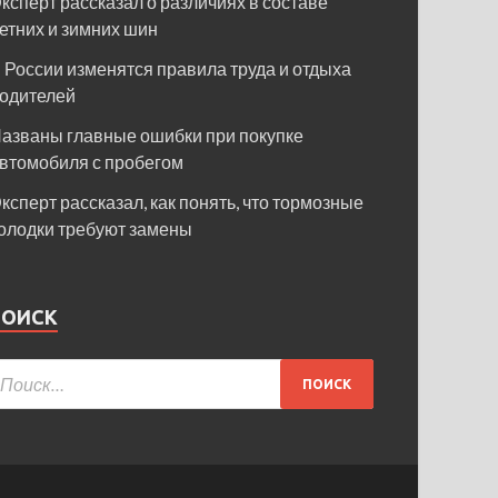
ксперт рассказал о различиях в составе
етних и зимних шин
 России изменятся правила труда и отдыха
одителей
азваны главные ошибки при покупке
втомобиля с пробегом
ксперт рассказал, как понять, что тормозные
олодки требуют замены
ПОИСК