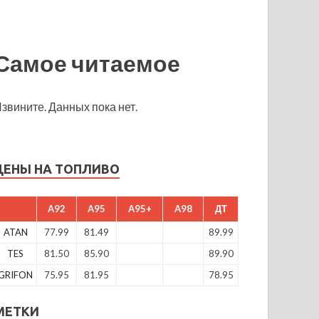
Самое читаемое
звините. Данных пока нет.
ЦЕНЫ НА ТОПЛИВО
A92
A95
A95+
A98
ДТ
ATAN
77.99
81.49
89.99
TES
81.50
85.90
89.90
GRIFON
75.95
81.95
78.95
МЕТКИ