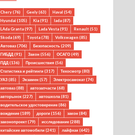
Chery
(76)
Geely
(63)
Haval
(54)
Hyundai
(105)
Kia
(91)
lada
(87)
LAda Granta
(97)
Lada Vesta
(91)
Renault
(51)
Skoda
(69)
Toyota
(78)
Volkswagen
(85)
Автоваз
(706)
Безопасность
(209)
ГИБДД
(91)
Закон
(556)
ОСАГО
(49)
ПДД
(136)
Происшествия
(56)
Статистика и рейтинги
(317)
Техосмотр
(80)
УАЗ
(85)
Экзамен
(57)
Электросамокат
(74)
автоваз
(88)
автозапчасти
(68)
авторынок
(227)
автошкола
(81)
водительское удостоверение
(86)
вождение
(189)
дороги
(156)
закон
(84)
законопроект
(79)
исследование
(288)
китайские автомобили
(241)
лайфхак
(642)