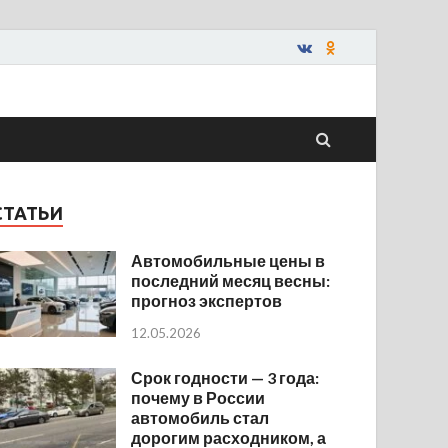
СТАТЬИ
Автомобильные цены в
последний месяц весны:
прогноз экспертов
12.05.2026
Срок годности — 3 года:
почему в России
автомобиль стал
дорогим расходником, а