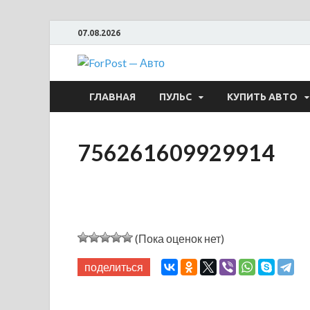
07.08.2026
ForPost —
ГЛАВНАЯ
ПУЛЬС
КУПИТЬ АВТО
756261609929914
(Пока оценок нет)
поделиться