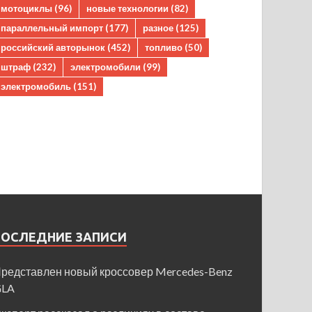
мотоциклы
(96)
новые технологии
(82)
параллельный импорт
(177)
разное
(125)
российский авторынок
(452)
топливо
(50)
штраф
(232)
электромобили
(99)
электромобиль
(151)
ПОСЛЕДНИЕ ЗАПИСИ
редставлен новый кроссовер Mercedes-Benz
GLA