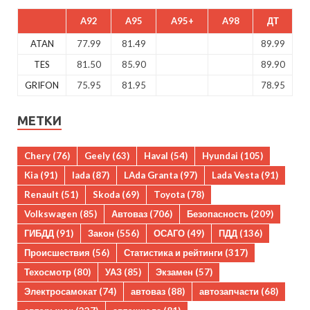
A92
A95
A95+
A98
ДТ
ATAN
77.99
81.49
89.99
TES
81.50
85.90
89.90
GRIFON
75.95
81.95
78.95
МЕТКИ
Chery
(76)
Geely
(63)
Haval
(54)
Hyundai
(105)
Kia
(91)
lada
(87)
LAda Granta
(97)
Lada Vesta
(91)
Renault
(51)
Skoda
(69)
Toyota
(78)
Volkswagen
(85)
Автоваз
(706)
Безопасность
(209)
ГИБДД
(91)
Закон
(556)
ОСАГО
(49)
ПДД
(136)
Происшествия
(56)
Статистика и рейтинги
(317)
Техосмотр
(80)
УАЗ
(85)
Экзамен
(57)
Электросамокат
(74)
автоваз
(88)
автозапчасти
(68)