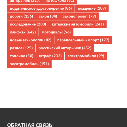
авторынок
(227)
автошкола
(81)
водительское удостоверение
(86)
вождение
(189)
дороги
(156)
закон
(84)
законопроект
(79)
исследование
(288)
китайские автомобили
(241)
лайфхак
(642)
мотоциклы
(96)
новые технологии
(82)
параллельный импорт
(177)
разное
(125)
российский авторынок
(452)
топливо
(50)
штраф
(232)
электромобили
(99)
электромобиль
(151)
ОБРАТНАЯ СВЯЗЬ