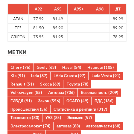
A92
A95
A95+
A98
ДТ
ATAN
77.99
81.49
89.99
TES
81.50
85.90
89.90
GRIFON
75.95
81.95
78.95
МЕТКИ
Chery
(76)
Geely
(63)
Haval
(54)
Hyundai
(105)
Kia
(91)
lada
(87)
LAda Granta
(97)
Lada Vesta
(91)
Renault
(51)
Skoda
(69)
Toyota
(78)
Volkswagen
(85)
Автоваз
(706)
Безопасность
(209)
ГИБДД
(91)
Закон
(556)
ОСАГО
(49)
ПДД
(136)
Происшествия
(56)
Статистика и рейтинги
(317)
Техосмотр
(80)
УАЗ
(85)
Экзамен
(57)
Электросамокат
(74)
автоваз
(88)
автозапчасти
(68)