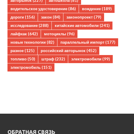
авторынок
(227)
автошкола
(81)
водительское удостоверение
(86)
вождение
(189)
дороги
(156)
закон
(84)
законопроект
(79)
исследование
(288)
китайские автомобили
(241)
лайфхак
(642)
мотоциклы
(96)
новые технологии
(82)
параллельный импорт
(177)
разное
(125)
российский авторынок
(452)
топливо
(50)
штраф
(232)
электромобили
(99)
электромобиль
(151)
ОБРАТНАЯ СВЯЗЬ