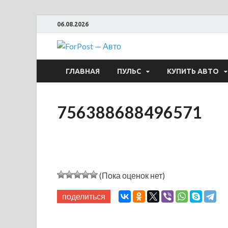
06.08.2026
ForPost —
ГЛАВНАЯ
ПУЛЬС
КУПИТЬ АВТО
756388688496571
(Пока оценок нет)
поделиться