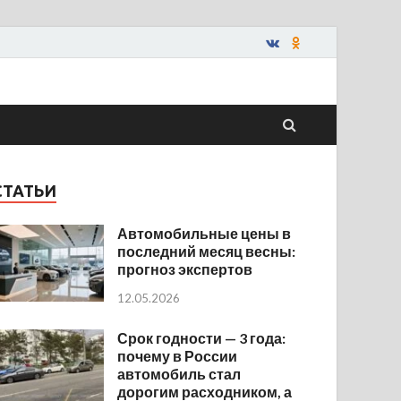
СТАТЬИ
Автомобильные цены в
последний месяц весны:
прогноз экспертов
12.05.2026
Срок годности — 3 года:
почему в России
автомобиль стал
дорогим расходником, а