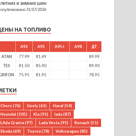
летних и зимних шин
опубликовано 31/07/2026
ЦЕНЫ НА ТОПЛИВО
A92
A95
A95+
A98
ДТ
ATAN
77.99
81.49
89.99
TES
81.50
85.90
89.90
GRIFON
75.95
81.95
78.95
МЕТКИ
Chery
(76)
Geely
(63)
Haval
(54)
Hyundai
(105)
Kia
(91)
lada
(87)
LAda Granta
(97)
Lada Vesta
(91)
Renault
(51)
Skoda
(69)
Toyota
(78)
Volkswagen
(85)