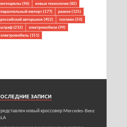
мотоциклы
(96)
новые технологии
(82)
параллельный импорт
(177)
разное
(125)
российский авторынок
(452)
топливо
(50)
штраф
(232)
электромобили
(99)
электромобиль
(151)
ПОСЛЕДНИЕ ЗАПИСИ
редставлен новый кроссовер Mercedes-Benz
GLA