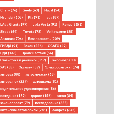
Chery
(76)
Geely
(63)
Haval
(54)
Hyundai
(105)
Kia
(91)
lada
(87)
LAda Granta
(97)
Lada Vesta
(91)
Renault
(51)
Skoda
(69)
Toyota
(78)
Volkswagen
(85)
Автоваз
(706)
Безопасность
(209)
ГИБДД
(91)
Закон
(556)
ОСАГО
(49)
ПДД
(136)
Происшествия
(56)
Статистика и рейтинги
(317)
Техосмотр
(80)
УАЗ
(85)
Экзамен
(57)
Электросамокат
(74)
автоваз
(88)
автозапчасти
(68)
авторынок
(227)
автошкола
(81)
водительское удостоверение
(86)
вождение
(189)
дороги
(156)
закон
(84)
законопроект
(79)
исследование
(288)
китайские автомобили
(241)
лайфхак
(642)