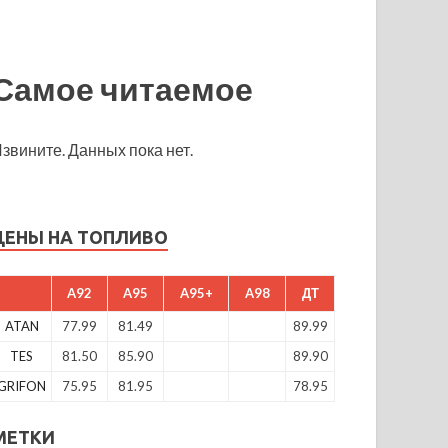
Самое читаемое
звините. Данных пока нет.
ЦЕНЫ НА ТОПЛИВО
A92
A95
A95+
A98
ДТ
ATAN
77.99
81.49
89.99
TES
81.50
85.90
89.90
GRIFON
75.95
81.95
78.95
МЕТКИ