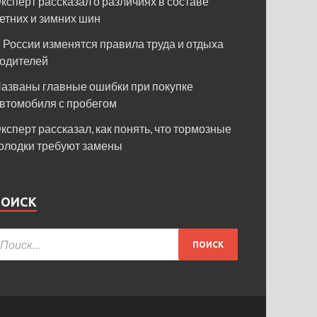
ксперт рассказал о различиях в составе
етних и зимних шин
 России изменятся правила труда и отдыха
одителей
азваны главные ошибки при покупке
втомобиля с пробегом
ксперт рассказал, как понять, что тормозные
олодки требуют замены
ПОИСК