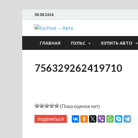
08.08.2026
ForPost —
ГЛАВНАЯ
ПУЛЬС
КУПИТЬ АВТО
756329262419710
(Пока оценок нет)
поделиться