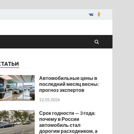
СТАТЬИ
Автомобильные цены в
последний месяц весны:
прогноз экспертов
12.05.2026
Срок годности — 3 года:
почему в России
автомобиль стал
дорогим расходником, а