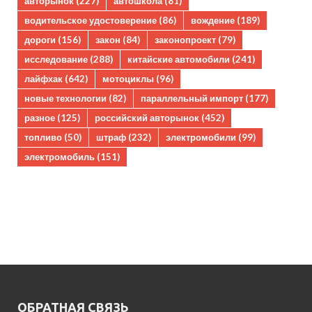
авторынок
(227)
автошкола
(81)
водительское удостоверение
(86)
вождение
(189)
дороги
(156)
закон
(84)
законопроект
(79)
исследование
(288)
китайские автомобили
(241)
лайфхак
(642)
мотоциклы
(96)
новые технологии
(82)
параллельный импорт
(177)
разное
(125)
российский авторынок
(452)
топливо
(50)
штраф
(232)
электромобили
(99)
электромобиль
(151)
ОБРАТНАЯ СВЯЗЬ