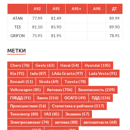
A92
A95
A95+
A98
ДТ
ATAN
77.99
81.49
89.99
TES
81.50
85.90
89.90
GRIFON
75.95
81.95
78.95
МЕТКИ
Chery
(76)
Geely
(63)
Haval
(54)
Hyundai
(105)
Kia
(91)
lada
(87)
LAda Granta
(97)
Lada Vesta
(91)
Renault
(51)
Skoda
(69)
Toyota
(78)
Volkswagen
(85)
Автоваз
(706)
Безопасность
(209)
ГИБДД
(91)
Закон
(556)
ОСАГО
(49)
ПДД
(136)
Происшествия
(56)
Статистика и рейтинги
(317)
Техосмотр
(80)
УАЗ
(85)
Экзамен
(57)
Электросамокат
(74)
автоваз
(88)
автозапчасти
(68)