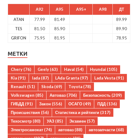
A92
A95
A95+
A98
ДТ
ATAN
77.99
81.49
89.99
TES
81.50
85.90
89.90
GRIFON
75.95
81.95
78.95
МЕТКИ
Chery
(76)
Geely
(63)
Haval
(54)
Hyundai
(105)
Kia
(91)
lada
(87)
LAda Granta
(97)
Lada Vesta
(91)
Renault
(51)
Skoda
(69)
Toyota
(78)
Volkswagen
(85)
Автоваз
(706)
Безопасность
(209)
ГИБДД
(91)
Закон
(556)
ОСАГО
(49)
ПДД
(136)
Происшествия
(56)
Статистика и рейтинги
(317)
Техосмотр
(80)
УАЗ
(85)
Экзамен
(57)
Электросамокат
(74)
автоваз
(88)
автозапчасти
(68)