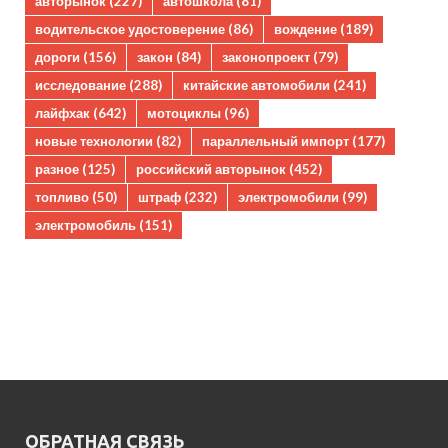
авторынок
(227)
автошкола
(81)
водительское удостоверение
(86)
вождение
(189)
дороги
(156)
закон
(84)
законопроект
(79)
исследование
(288)
китайские автомобили
(241)
лайфхак
(642)
мотоциклы
(96)
новые технологии
(82)
параллельный импорт
(177)
разное
(125)
российский авторынок
(452)
топливо
(50)
штраф
(232)
электромобили
(99)
электромобиль
(151)
ОБРАТНАЯ СВЯЗЬ