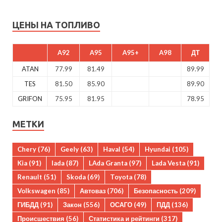
ЦЕНЫ НА ТОПЛИВО
A92
A95
A95+
A98
ДТ
ATAN
77.99
81.49
89.99
TES
81.50
85.90
89.90
GRIFON
75.95
81.95
78.95
МЕТКИ
Chery
(76)
Geely
(63)
Haval
(54)
Hyundai
(105)
Kia
(91)
lada
(87)
LAda Granta
(97)
Lada Vesta
(91)
Renault
(51)
Skoda
(69)
Toyota
(78)
Volkswagen
(85)
Автоваз
(706)
Безопасность
(209)
ГИБДД
(91)
Закон
(556)
ОСАГО
(49)
ПДД
(136)
Происшествия
(56)
Статистика и рейтинги
(317)