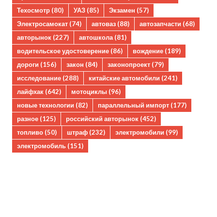
Техосмотр
(80)
УАЗ
(85)
Экзамен
(57)
Электросамокат
(74)
автоваз
(88)
автозапчасти
(68)
авторынок
(227)
автошкола
(81)
водительское удостоверение
(86)
вождение
(189)
дороги
(156)
закон
(84)
законопроект
(79)
исследование
(288)
китайские автомобили
(241)
лайфхак
(642)
мотоциклы
(96)
новые технологии
(82)
параллельный импорт
(177)
разное
(125)
российский авторынок
(452)
топливо
(50)
штраф
(232)
электромобили
(99)
электромобиль
(151)