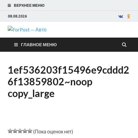
ВЕРХНЕЕ МЕНЮ
08.08.2026
ForPost —
ГЛАВНОЕ МЕНЮ
Авто
1ef536203f15496e9cddd2
6f13859802~noop
copy_large
(Пока оценок нет)