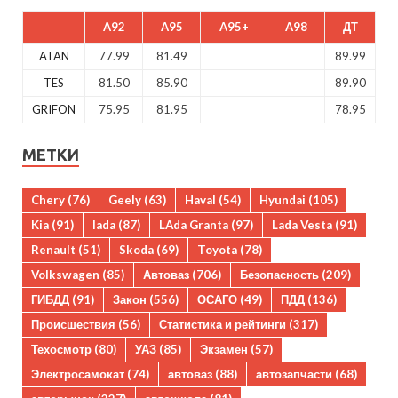
A92
A95
A95+
A98
ДТ
ATAN
77.99
81.49
89.99
TES
81.50
85.90
89.90
GRIFON
75.95
81.95
78.95
МЕТКИ
Chery
(76)
Geely
(63)
Haval
(54)
Hyundai
(105)
Kia
(91)
lada
(87)
LAda Granta
(97)
Lada Vesta
(91)
Renault
(51)
Skoda
(69)
Toyota
(78)
Volkswagen
(85)
Автоваз
(706)
Безопасность
(209)
ГИБДД
(91)
Закон
(556)
ОСАГО
(49)
ПДД
(136)
Происшествия
(56)
Статистика и рейтинги
(317)
Техосмотр
(80)
УАЗ
(85)
Экзамен
(57)
Электросамокат
(74)
автоваз
(88)
автозапчасти
(68)