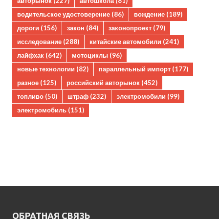
авторынок
(227)
автошкола
(81)
водительское удостоверение
(86)
вождение
(189)
дороги
(156)
закон
(84)
законопроект
(79)
исследование
(288)
китайские автомобили
(241)
лайфхак
(642)
мотоциклы
(96)
новые технологии
(82)
параллельный импорт
(177)
разное
(125)
российский авторынок
(452)
топливо
(50)
штраф
(232)
электромобили
(99)
электромобиль
(151)
ОБРАТНАЯ СВЯЗЬ