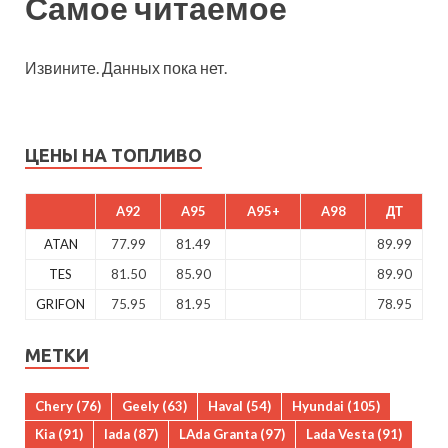
Самое читаемое
Извините. Данных пока нет.
ЦЕНЫ НА ТОПЛИВО
A92
A95
A95+
A98
ДТ
ATAN
77.99
81.49
89.99
TES
81.50
85.90
89.90
GRIFON
75.95
81.95
78.95
МЕТКИ
Chery
(76)
Geely
(63)
Haval
(54)
Hyundai
(105)
Kia
(91)
lada
(87)
LAda Granta
(97)
Lada Vesta
(91)