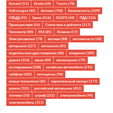
Renault
(51)
Skoda
(69)
Toyota
(78)
Volkswagen
(85)
Автоваз
(706)
Безопасность
(209)
ГИБДД
(91)
Закон
(556)
ОСАГО
(49)
ПДД
(136)
Происшествия
(56)
Статистика и рейтинги
(317)
Техосмотр
(80)
УАЗ
(85)
Экзамен
(57)
Электросамокат
(74)
автоваз
(88)
автозапчасти
(68)
авторынок
(227)
автошкола
(81)
водительское удостоверение
(86)
вождение
(189)
дороги
(156)
закон
(84)
законопроект
(79)
исследование
(288)
китайские автомобили
(241)
лайфхак
(642)
мотоциклы
(96)
новые технологии
(82)
параллельный импорт
(177)
разное
(125)
российский авторынок
(452)
топливо
(50)
штраф
(232)
электромобили
(99)
электромобиль
(151)