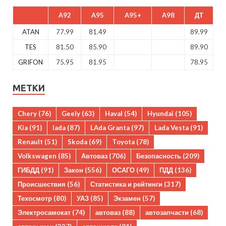
A92
A95
A95+
A98
ДТ
ATAN
77.99
81.49
89.99
TES
81.50
85.90
89.90
GRIFON
75.95
81.95
78.95
МЕТКИ
Chery
(76)
Geely
(63)
Haval
(54)
Hyundai
(105)
Kia
(91)
lada
(87)
LAda Granta
(97)
Lada Vesta
(91)
Renault
(51)
Skoda
(69)
Toyota
(78)
Volkswagen
(85)
Автоваз
(706)
Безопасность
(209)
ГИБДД
(91)
Закон
(556)
ОСАГО
(49)
ПДД
(136)
Происшествия
(56)
Статистика и рейтинги
(317)
Техосмотр
(80)
УАЗ
(85)
Экзамен
(57)
Электросамокат
(74)
автоваз
(88)
автозапчасти
(68)