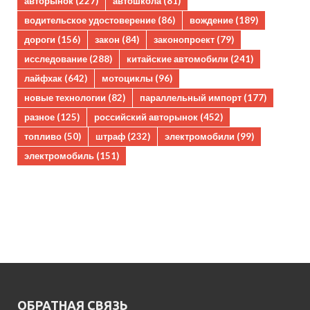
авторынок
(227)
автошкола
(81)
водительское удостоверение
(86)
вождение
(189)
дороги
(156)
закон
(84)
законопроект
(79)
исследование
(288)
китайские автомобили
(241)
лайфхак
(642)
мотоциклы
(96)
новые технологии
(82)
параллельный импорт
(177)
разное
(125)
российский авторынок
(452)
топливо
(50)
штраф
(232)
электромобили
(99)
электромобиль
(151)
ОБРАТНАЯ СВЯЗЬ