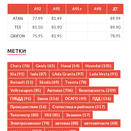
A92
A95
A95+
A98
ДТ
ATAN
77.99
81.49
89.99
TES
81.50
85.90
89.90
GRIFON
75.95
81.95
78.95
МЕТКИ
Chery
(76)
Geely
(63)
Haval
(54)
Hyundai
(105)
Kia
(91)
lada
(87)
LAda Granta
(97)
Lada Vesta
(91)
Renault
(51)
Skoda
(69)
Toyota
(78)
Volkswagen
(85)
Автоваз
(706)
Безопасность
(209)
ГИБДД
(91)
Закон
(556)
ОСАГО
(49)
ПДД
(136)
Происшествия
(56)
Статистика и рейтинги
(317)
Техосмотр
(80)
УАЗ
(85)
Экзамен
(57)
Электросамокат
(74)
автоваз
(88)
автозапчасти
(68)