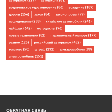
авторынок
(227)
автошкола
(81)
водительское удостоверение
(86)
вождение
(189)
дороги
(156)
закон
(84)
законопроект
(79)
исследование
(288)
китайские автомобили
(241)
лайфхак
(642)
мотоциклы
(96)
новые технологии
(82)
параллельный импорт
(177)
разное
(125)
российский авторынок
(452)
топливо
(50)
штраф
(232)
электромобили
(99)
электромобиль
(151)
ОБРАТНАЯ СВЯЗЬ