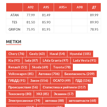
A92
A95
A95+
A98
ДТ
ATAN
77.99
81.49
89.99
TES
81.50
85.90
89.90
GRIFON
75.95
81.95
78.95
МЕТКИ
Chery
(76)
Geely
(63)
Haval
(54)
Hyundai
(105)
Kia
(91)
lada
(87)
LAda Granta
(97)
Lada Vesta
(91)
Renault
(51)
Skoda
(69)
Toyota
(78)
Volkswagen
(85)
Автоваз
(706)
Безопасность
(209)
ГИБДД
(91)
Закон
(556)
ОСАГО
(49)
ПДД
(136)
Происшествия
(56)
Статистика и рейтинги
(317)
Техосмотр
(80)
УАЗ
(85)
Экзамен
(57)
Электросамокат
(74)
автоваз
(88)
автозапчасти
(68)