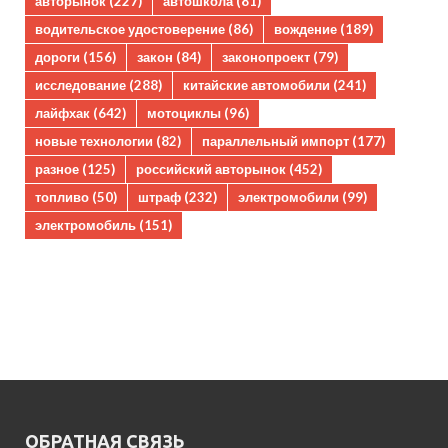
авторынок
(227)
автошкола
(81)
водительское удостоверение
(86)
вождение
(189)
дороги
(156)
закон
(84)
законопроект
(79)
исследование
(288)
китайские автомобили
(241)
лайфхак
(642)
мотоциклы
(96)
новые технологии
(82)
параллельный импорт
(177)
разное
(125)
российский авторынок
(452)
топливо
(50)
штраф
(232)
электромобили
(99)
электромобиль
(151)
ОБРАТНАЯ СВЯЗЬ