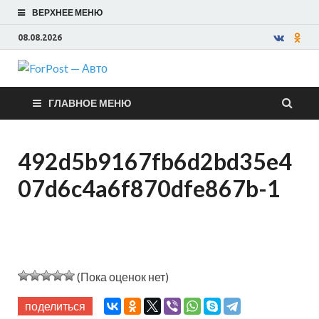
ВЕРХНЕЕ МЕНЮ
08.08.2026
ForPost —
ГЛАВНОЕ МЕНЮ
Авто
492d5b9167fb6d2bd35e4
07d6c4a6f870dfe867b-1
(Пока оценок нет)
поделиться