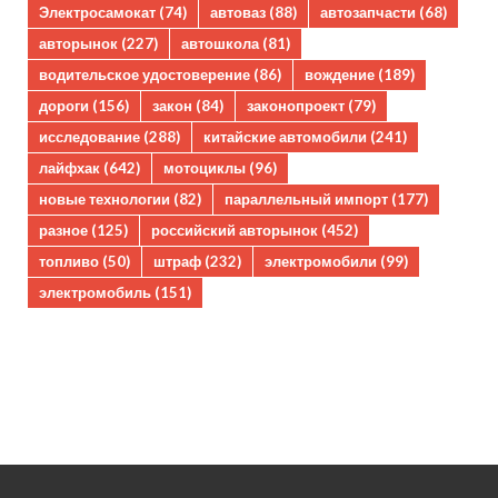
Электросамокат
(74)
автоваз
(88)
автозапчасти
(68)
авторынок
(227)
автошкола
(81)
водительское удостоверение
(86)
вождение
(189)
дороги
(156)
закон
(84)
законопроект
(79)
исследование
(288)
китайские автомобили
(241)
лайфхак
(642)
мотоциклы
(96)
новые технологии
(82)
параллельный импорт
(177)
разное
(125)
российский авторынок
(452)
топливо
(50)
штраф
(232)
электромобили
(99)
электромобиль
(151)