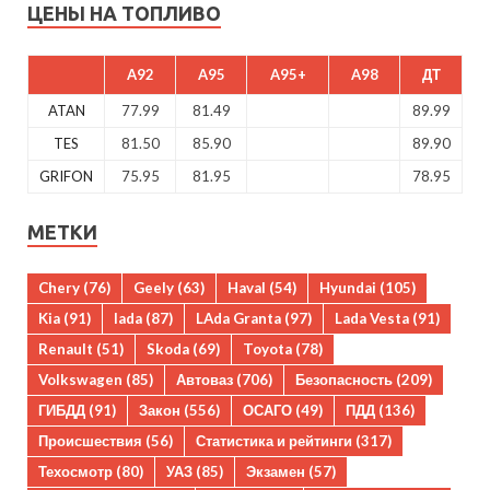
ЦЕНЫ НА ТОПЛИВО
A92
A95
A95+
A98
ДТ
ATAN
77.99
81.49
89.99
TES
81.50
85.90
89.90
GRIFON
75.95
81.95
78.95
МЕТКИ
Chery
(76)
Geely
(63)
Haval
(54)
Hyundai
(105)
Kia
(91)
lada
(87)
LAda Granta
(97)
Lada Vesta
(91)
Renault
(51)
Skoda
(69)
Toyota
(78)
Volkswagen
(85)
Автоваз
(706)
Безопасность
(209)
ГИБДД
(91)
Закон
(556)
ОСАГО
(49)
ПДД
(136)
Происшествия
(56)
Статистика и рейтинги
(317)
Техосмотр
(80)
УАЗ
(85)
Экзамен
(57)