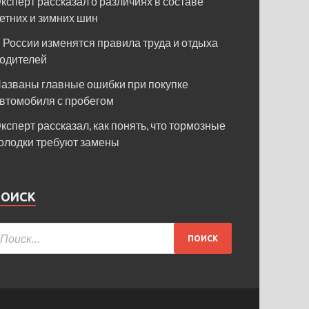
ксперт рассказал о различиях в составе
етних и зимних шин
 России изменятся правила труда и отдыха
одителей
азваны главные ошибки при покупке
втомобиля с пробегом
ксперт рассказал, как понять, что тормозные
олодки требуют замены
ПОИСК