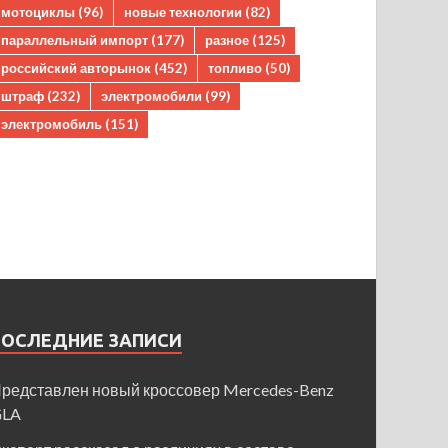
мотоциклы
(96)
новые технологии
(82)
параллельный импорт
(177)
разное
(125)
российский авторынок
(452)
топливо
(50)
штраф
(232)
электромобили
(99)
электромобиль
(151)
ПОСЛЕДНИЕ ЗАПИСИ
редставлен новый кроссовер Mercedes-Benz
GLA