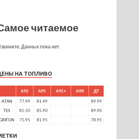
Самое читаемое
звините. Данных пока нет.
ЦЕНЫ НА ТОПЛИВО
A92
A95
A95+
A98
ДТ
ATAN
77.99
81.49
89.99
TES
81.50
85.90
89.90
GRIFON
75.95
81.95
78.95
МЕТКИ