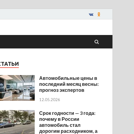
СТАТЬИ
Автомобильные цены в
последний месяц весны:
прогноз экспертов
12.05.2026
Срок годности — 3 года:
почему в России
автомобиль стал
дорогим расходником, а