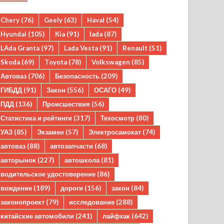
Chery
(76)
Geely
(63)
Haval
(54)
Hyundai
(105)
Kia
(91)
lada
(87)
LAda Granta
(97)
Lada Vesta
(91)
Renault
(51)
Skoda
(69)
Toyota
(78)
Volkswagen
(85)
Автоваз
(706)
Безопасность
(209)
ГИБДД
(91)
Закон
(556)
ОСАГО
(49)
ПДД
(136)
Происшествия
(56)
Статистика и рейтинги
(317)
Техосмотр
(80)
УАЗ
(85)
Экзамен
(57)
Электросамокат
(74)
автоваз
(88)
автозапчасти
(68)
авторынок
(227)
автошкола
(81)
водительское удостоверение
(86)
вождение
(189)
дороги
(156)
закон
(84)
законопроект
(79)
исследование
(288)
китайские автомобили
(241)
лайфхак
(642)