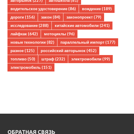
авторынок
(227)
автошкола
(81)
водительское удостоверение
(86)
вождение
(189)
дороги
(156)
закон
(84)
законопроект
(79)
исследование
(288)
китайские автомобили
(241)
лайфхак
(642)
мотоциклы
(96)
новые технологии
(82)
параллельный импорт
(177)
разное
(125)
российский авторынок
(452)
топливо
(50)
штраф
(232)
электромобили
(99)
электромобиль
(151)
ОБРАТНАЯ СВЯЗЬ