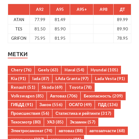
A92
A95
A95+
A98
ДТ
ATAN
77.99
81.49
89.99
TES
81.50
85.90
89.90
GRIFON
75.95
81.95
78.95
МЕТКИ
Chery
(76)
Geely
(63)
Haval
(54)
Hyundai
(105)
Kia
(91)
lada
(87)
LAda Granta
(97)
Lada Vesta
(91)
Renault
(51)
Skoda
(69)
Toyota
(78)
Volkswagen
(85)
Автоваз
(706)
Безопасность
(209)
ГИБДД
(91)
Закон
(556)
ОСАГО
(49)
ПДД
(136)
Происшествия
(56)
Статистика и рейтинги
(317)
Техосмотр
(80)
УАЗ
(85)
Экзамен
(57)
Электросамокат
(74)
автоваз
(88)
автозапчасти
(68)