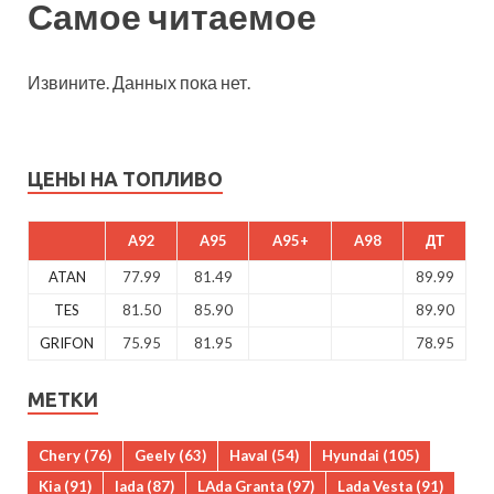
Самое читаемое
Извините. Данных пока нет.
ЦЕНЫ НА ТОПЛИВО
A92
A95
A95+
A98
ДТ
ATAN
77.99
81.49
89.99
TES
81.50
85.90
89.90
GRIFON
75.95
81.95
78.95
МЕТКИ
Chery
(76)
Geely
(63)
Haval
(54)
Hyundai
(105)
Kia
(91)
lada
(87)
LAda Granta
(97)
Lada Vesta
(91)