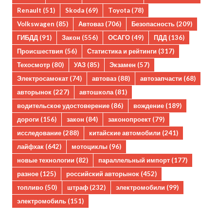
Renault
(51)
Skoda
(69)
Toyota
(78)
Volkswagen
(85)
Автоваз
(706)
Безопасность
(209)
ГИБДД
(91)
Закон
(556)
ОСАГО
(49)
ПДД
(136)
Происшествия
(56)
Статистика и рейтинги
(317)
Техосмотр
(80)
УАЗ
(85)
Экзамен
(57)
Электросамокат
(74)
автоваз
(88)
автозапчасти
(68)
авторынок
(227)
автошкола
(81)
водительское удостоверение
(86)
вождение
(189)
дороги
(156)
закон
(84)
законопроект
(79)
исследование
(288)
китайские автомобили
(241)
лайфхак
(642)
мотоциклы
(96)
новые технологии
(82)
параллельный импорт
(177)
разное
(125)
российский авторынок
(452)
топливо
(50)
штраф
(232)
электромобили
(99)
электромобиль
(151)