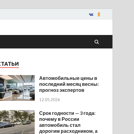
СТАТЬИ
Автомобильные цены в
последний месяц весны:
прогноз экспертов
12.05.2026
Срок годности — 3 года:
почему в России
автомобиль стал
дорогим расходником, а