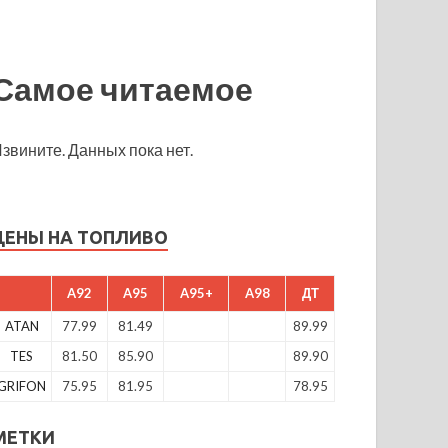
Самое читаемое
звините. Данных пока нет.
ЦЕНЫ НА ТОПЛИВО
A92
A95
A95+
A98
ДТ
ATAN
77.99
81.49
89.99
TES
81.50
85.90
89.90
GRIFON
75.95
81.95
78.95
МЕТКИ