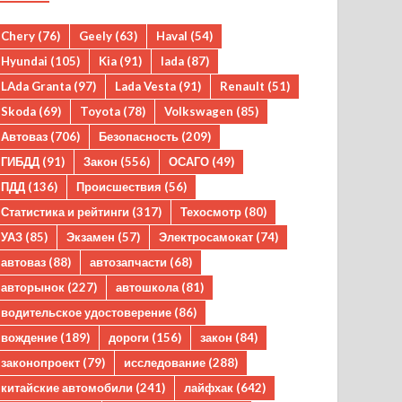
Chery
(76)
Geely
(63)
Haval
(54)
Hyundai
(105)
Kia
(91)
lada
(87)
LAda Granta
(97)
Lada Vesta
(91)
Renault
(51)
Skoda
(69)
Toyota
(78)
Volkswagen
(85)
Автоваз
(706)
Безопасность
(209)
ГИБДД
(91)
Закон
(556)
ОСАГО
(49)
ПДД
(136)
Происшествия
(56)
Статистика и рейтинги
(317)
Техосмотр
(80)
УАЗ
(85)
Экзамен
(57)
Электросамокат
(74)
автоваз
(88)
автозапчасти
(68)
авторынок
(227)
автошкола
(81)
водительское удостоверение
(86)
вождение
(189)
дороги
(156)
закон
(84)
законопроект
(79)
исследование
(288)
китайские автомобили
(241)
лайфхак
(642)