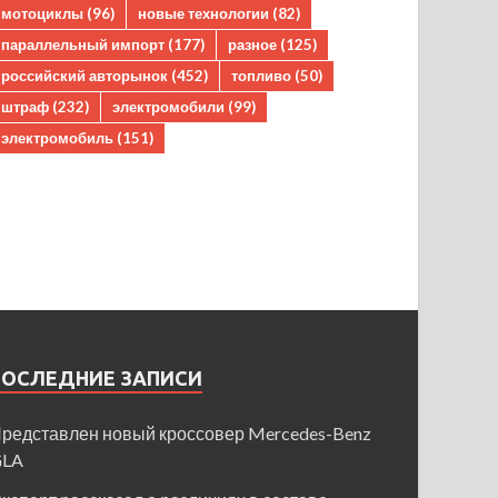
мотоциклы
(96)
новые технологии
(82)
параллельный импорт
(177)
разное
(125)
российский авторынок
(452)
топливо
(50)
штраф
(232)
электромобили
(99)
электромобиль
(151)
ПОСЛЕДНИЕ ЗАПИСИ
редставлен новый кроссовер Mercedes-Benz
GLA