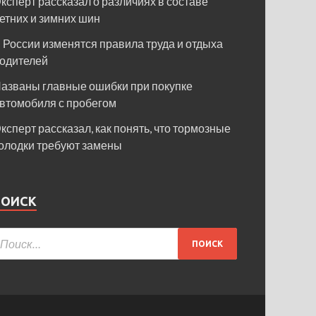
ксперт рассказал о различиях в составе
етних и зимних шин
 России изменятся правила труда и отдыха
одителей
азваны главные ошибки при покупке
втомобиля с пробегом
ксперт рассказал, как понять, что тормозные
олодки требуют замены
ПОИСК