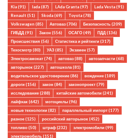
Kia
(91)
lada
(87)
LAda Granta
(97)
Lada Vesta
(91)
Renault
(51)
Skoda
(69)
Toyota
(78)
Volkswagen
(85)
Автоваз
(706)
Безопасность
(209)
ГИБДД
(91)
Закон
(556)
ОСАГО
(49)
ПДД
(136)
Происшествия
(56)
Статистика и рейтинги
(317)
Техосмотр
(80)
УАЗ
(85)
Экзамен
(57)
Электросамокат
(74)
автоваз
(88)
автозапчасти
(68)
авторынок
(227)
автошкола
(81)
водительское удостоверение
(86)
вождение
(189)
дороги
(156)
закон
(84)
законопроект
(79)
исследование
(288)
китайские автомобили
(241)
лайфхак
(642)
мотоциклы
(96)
новые технологии
(82)
параллельный импорт
(177)
разное
(125)
российский авторынок
(452)
топливо
(50)
штраф
(232)
электромобили
(99)
электромобиль
(151)