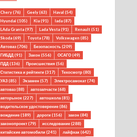
Chery
(76)
Geely
(63)
Haval
(54)
Hyundai
(105)
Kia
(91)
lada
(87)
LAda Granta
(97)
Lada Vesta
(91)
Renault
(51)
Skoda
(69)
Toyota
(78)
Volkswagen
(85)
Автоваз
(706)
Безопасность
(209)
ГИБДД
(91)
Закон
(556)
ОСАГО
(49)
ПДД
(136)
Происшествия
(56)
Статистика и рейтинги
(317)
Техосмотр
(80)
УАЗ
(85)
Экзамен
(57)
Электросамокат
(74)
автоваз
(88)
автозапчасти
(68)
авторынок
(227)
автошкола
(81)
водительское удостоверение
(86)
вождение
(189)
дороги
(156)
закон
(84)
законопроект
(79)
исследование
(288)
китайские автомобили
(241)
лайфхак
(642)