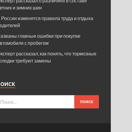
ксперт рассказал о различиях в составе
етних и зимних шин
 России изменятся правила труда и отдыха
одителей
азваны главные ошибки при покупке
втомобиля с пробегом
ксперт рассказал, как понять, что тормозные
олодки требуют замены
ПОИСК