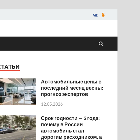
СТАТЬИ
Автомобильные цены в
последний месяц весны:
прогноз экспертов
12.05.2026
Срок годности — 3 года:
почему в России
автомобиль стал
дорогим расходником, а