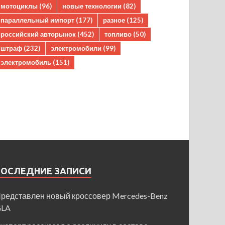
мотоциклы
(96)
новые технологии
(82)
параллельный импорт
(177)
разное
(125)
российский авторынок
(452)
топливо
(50)
штраф
(232)
электромобили
(99)
электромобиль
(151)
ПОСЛЕДНИЕ ЗАПИСИ
редставлен новый кроссовер Mercedes-Benz
GLA