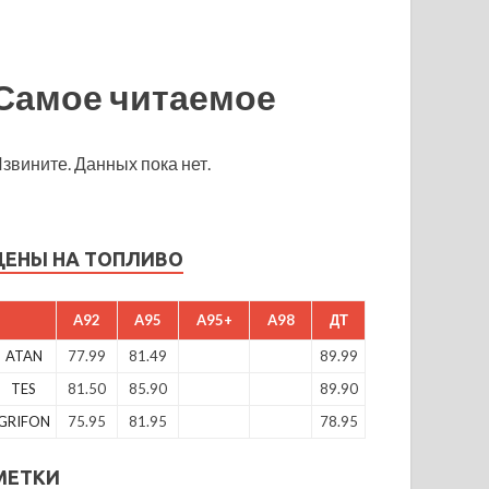
Самое читаемое
звините. Данных пока нет.
ЦЕНЫ НА ТОПЛИВО
A92
A95
A95+
A98
ДТ
ATAN
77.99
81.49
89.99
TES
81.50
85.90
89.90
GRIFON
75.95
81.95
78.95
МЕТКИ