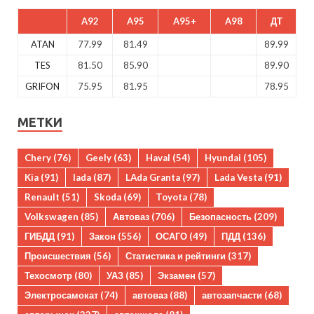
A92
A95
A95+
A98
ДТ
ATAN
77.99
81.49
89.99
TES
81.50
85.90
89.90
GRIFON
75.95
81.95
78.95
МЕТКИ
Chery
(76)
Geely
(63)
Haval
(54)
Hyundai
(105)
Kia
(91)
lada
(87)
LAda Granta
(97)
Lada Vesta
(91)
Renault
(51)
Skoda
(69)
Toyota
(78)
Volkswagen
(85)
Автоваз
(706)
Безопасность
(209)
ГИБДД
(91)
Закон
(556)
ОСАГО
(49)
ПДД
(136)
Происшествия
(56)
Статистика и рейтинги
(317)
Техосмотр
(80)
УАЗ
(85)
Экзамен
(57)
Электросамокат
(74)
автоваз
(88)
автозапчасти
(68)