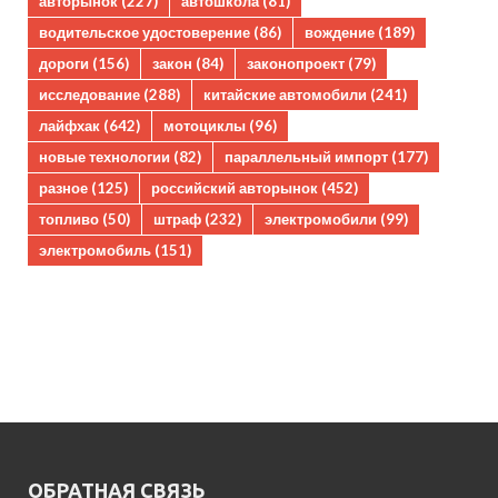
авторынок
(227)
автошкола
(81)
водительское удостоверение
(86)
вождение
(189)
дороги
(156)
закон
(84)
законопроект
(79)
исследование
(288)
китайские автомобили
(241)
лайфхак
(642)
мотоциклы
(96)
новые технологии
(82)
параллельный импорт
(177)
разное
(125)
российский авторынок
(452)
топливо
(50)
штраф
(232)
электромобили
(99)
электромобиль
(151)
ОБРАТНАЯ СВЯЗЬ