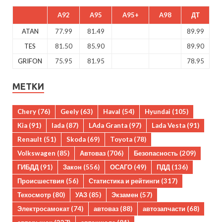
A92
A95
A95+
A98
ДТ
ATAN
77.99
81.49
89.99
TES
81.50
85.90
89.90
GRIFON
75.95
81.95
78.95
МЕТКИ
Chery
(76)
Geely
(63)
Haval
(54)
Hyundai
(105)
Kia
(91)
lada
(87)
LAda Granta
(97)
Lada Vesta
(91)
Renault
(51)
Skoda
(69)
Toyota
(78)
Volkswagen
(85)
Автоваз
(706)
Безопасность
(209)
ГИБДД
(91)
Закон
(556)
ОСАГО
(49)
ПДД
(136)
Происшествия
(56)
Статистика и рейтинги
(317)
Техосмотр
(80)
УАЗ
(85)
Экзамен
(57)
Электросамокат
(74)
автоваз
(88)
автозапчасти
(68)