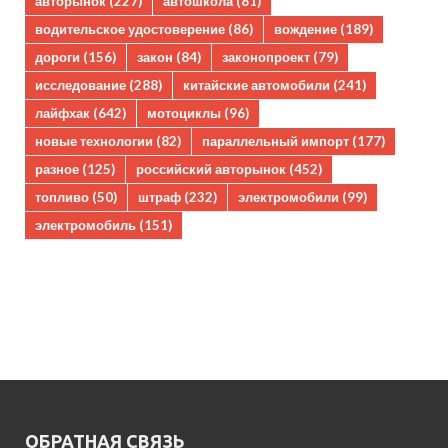
авторынок
(227)
автошкола
(81)
водительское удостоверение
(86)
вождение
(189)
дороги
(156)
закон
(84)
законопроект
(79)
исследование
(288)
китайские автомобили
(241)
лайфхак
(642)
мотоциклы
(96)
новые технологии
(82)
параллельный импорт
(177)
разное
(125)
российский авторынок
(452)
топливо
(50)
штраф
(232)
электромобили
(99)
электромобиль
(151)
ОБРАТНАЯ СВЯЗЬ