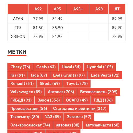
A92
A95
A95+
A98
ДТ
ATAN
77.99
81.49
89.99
TES
81.50
85.90
89.90
GRIFON
75.95
81.95
78.95
МЕТКИ
Chery
(76)
Geely
(63)
Haval
(54)
Hyundai
(105)
Kia
(91)
lada
(87)
LAda Granta
(97)
Lada Vesta
(91)
Renault
(51)
Skoda
(69)
Toyota
(78)
Volkswagen
(85)
Автоваз
(706)
Безопасность
(209)
ГИБДД
(91)
Закон
(556)
ОСАГО
(49)
ПДД
(136)
Происшествия
(56)
Статистика и рейтинги
(317)
Техосмотр
(80)
УАЗ
(85)
Экзамен
(57)
Электросамокат
(74)
автоваз
(88)
автозапчасти
(68)