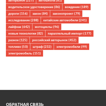
авторынок
(227)
автошкола
(81)
водительское удостоверение
(86)
вождение
(189)
дороги
(156)
закон
(84)
законопроект
(79)
исследование
(288)
китайские автомобили
(241)
лайфхак
(642)
мотоциклы
(96)
новые технологии
(82)
параллельный импорт
(177)
разное
(125)
российский авторынок
(452)
топливо
(50)
штраф
(232)
электромобили
(99)
электромобиль
(151)
ОБРАТНАЯ СВЯЗЬ