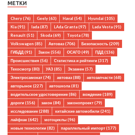
МЕТКИ
Chery
(76)
Geely
(63)
Haval
(54)
Hyundai
(105)
Kia
(91)
lada
(87)
LAda Granta
(97)
Lada Vesta
(91)
Renault
(51)
Skoda
(69)
Toyota
(78)
Volkswagen
(85)
Автоваз
(706)
Безопасность
(209)
ГИБДД
(91)
Закон
(556)
ОСАГО
(49)
ПДД
(136)
Происшествия
(56)
Статистика и рейтинги
(317)
Техосмотр
(80)
УАЗ
(85)
Экзамен
(57)
Электросамокат
(74)
автоваз
(88)
автозапчасти
(68)
авторынок
(227)
автошкола
(81)
водительское удостоверение
(86)
вождение
(189)
дороги
(156)
закон
(84)
законопроект
(79)
исследование
(288)
китайские автомобили
(241)
лайфхак
(642)
мотоциклы
(96)
новые технологии
(82)
параллельный импорт
(177)