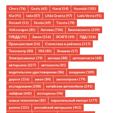
Chery
(76)
Geely
(63)
Haval
(54)
Hyundai
(105)
Kia
(91)
lada
(87)
LAda Granta
(97)
Lada Vesta
(91)
Renault
(51)
Skoda
(69)
Toyota
(78)
Volkswagen
(85)
Автоваз
(706)
Безопасность
(209)
ГИБДД
(91)
Закон
(556)
ОСАГО
(49)
ПДД
(136)
Происшествия
(56)
Статистика и рейтинги
(317)
Техосмотр
(80)
УАЗ
(85)
Экзамен
(57)
Электросамокат
(74)
автоваз
(88)
автозапчасти
(68)
авторынок
(227)
автошкола
(81)
водительское удостоверение
(86)
вождение
(189)
дороги
(156)
закон
(84)
законопроект
(79)
исследование
(288)
китайские автомобили
(241)
лайфхак
(642)
мотоциклы
(96)
новые технологии
(82)
параллельный импорт
(177)
разное
(125)
российский авторынок
(452)