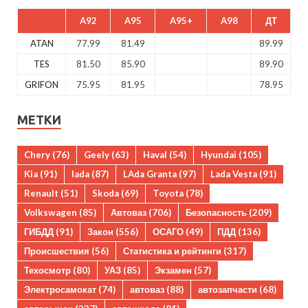
A92
A95
A95+
A98
ДТ
ATAN
77.99
81.49
89.99
TES
81.50
85.90
89.90
GRIFON
75.95
81.95
78.95
МЕТКИ
Chery
(76)
Geely
(63)
Haval
(54)
Hyundai
(105)
Kia
(91)
lada
(87)
LAda Granta
(97)
Lada Vesta
(91)
Renault
(51)
Skoda
(69)
Toyota
(78)
Volkswagen
(85)
Автоваз
(706)
Безопасность
(209)
ГИБДД
(91)
Закон
(556)
ОСАГО
(49)
ПДД
(136)
Происшествия
(56)
Статистика и рейтинги
(317)
Техосмотр
(80)
УАЗ
(85)
Экзамен
(57)
Электросамокат
(74)
автоваз
(88)
автозапчасти
(68)