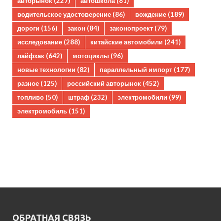
авторынок
(227)
автошкола
(81)
водительское удостоверение
(86)
вождение
(189)
дороги
(156)
закон
(84)
законопроект
(79)
исследование
(288)
китайские автомобили
(241)
лайфхак
(642)
мотоциклы
(96)
новые технологии
(82)
параллельный импорт
(177)
разное
(125)
российский авторынок
(452)
топливо
(50)
штраф
(232)
электромобили
(99)
электромобиль
(151)
ОБРАТНАЯ СВЯЗЬ