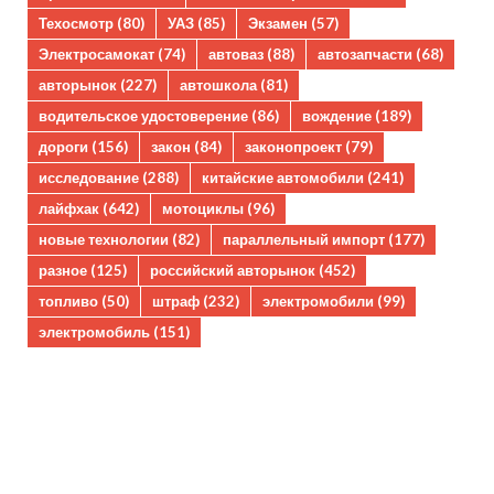
Техосмотр
(80)
УАЗ
(85)
Экзамен
(57)
Электросамокат
(74)
автоваз
(88)
автозапчасти
(68)
авторынок
(227)
автошкола
(81)
водительское удостоверение
(86)
вождение
(189)
дороги
(156)
закон
(84)
законопроект
(79)
исследование
(288)
китайские автомобили
(241)
лайфхак
(642)
мотоциклы
(96)
новые технологии
(82)
параллельный импорт
(177)
разное
(125)
российский авторынок
(452)
топливо
(50)
штраф
(232)
электромобили
(99)
электромобиль
(151)