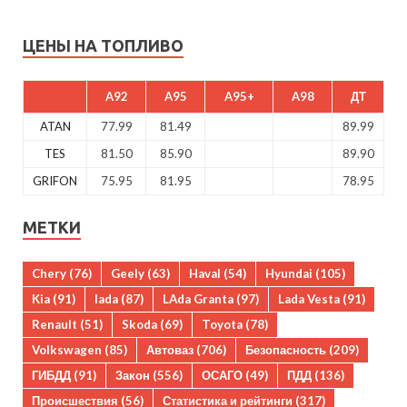
ЦЕНЫ НА ТОПЛИВО
A92
A95
A95+
A98
ДТ
ATAN
77.99
81.49
89.99
TES
81.50
85.90
89.90
GRIFON
75.95
81.95
78.95
МЕТКИ
Chery
(76)
Geely
(63)
Haval
(54)
Hyundai
(105)
Kia
(91)
lada
(87)
LAda Granta
(97)
Lada Vesta
(91)
Renault
(51)
Skoda
(69)
Toyota
(78)
Volkswagen
(85)
Автоваз
(706)
Безопасность
(209)
ГИБДД
(91)
Закон
(556)
ОСАГО
(49)
ПДД
(136)
Происшествия
(56)
Статистика и рейтинги
(317)