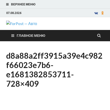
ВЕРХНЕЕ МЕНЮ
07.08.2026
ForPost —
ГЛАВНОЕ МЕНЮ
Авто
d8a88a2ff3915a39e4c982
f66023e7b6-
e1681382853711-
728×409