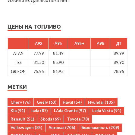
Извините. Данных пока нет.
ЦЕНЫ НА ТОПЛИВО
A92
A95
A95+
A98
ДТ
ATAN
77.99
81.49
89.99
TES
81.50
85.90
89.90
GRIFON
75.95
81.95
78.95
МЕТКИ
Chery
(76)
Geely
(63)
Haval
(54)
Hyundai
(105)
Kia
(91)
lada
(87)
LAda Granta
(97)
Lada Vesta
(91)
Renault
(51)
Skoda
(69)
Toyota
(78)
Volkswagen
(85)
Автоваз
(706)
Безопасность
(209)