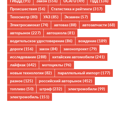
ГИБДД
(91)
Закон
(556)
ОСАГО
(49)
ПДД
(136)
Происшествия
(56)
Статистика и рейтинги
(317)
Техосмотр
(80)
УАЗ
(85)
Экзамен
(57)
Электросамокат
(74)
автоваз
(88)
автозапчасти
(68)
авторынок
(227)
автошкола
(81)
водительское удостоверение
(86)
вождение
(189)
дороги
(156)
закон
(84)
законопроект
(79)
исследование
(288)
китайские автомобили
(241)
лайфхак
(642)
мотоциклы
(96)
новые технологии
(82)
параллельный импорт
(177)
разное
(125)
российский авторынок
(452)
топливо
(50)
штраф
(232)
электромобили
(99)
электромобиль
(151)