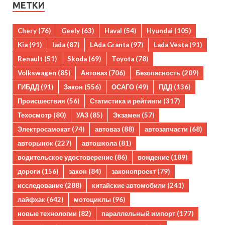
МЕТКИ
Chery
(76)
Geely
(63)
Haval
(54)
Hyundai
(105)
Kia
(91)
lada
(87)
LAda Granta
(97)
Lada Vesta
(91)
Renault
(51)
Skoda
(69)
Toyota
(78)
Volkswagen
(85)
Автоваз
(706)
Безопасность
(209)
ГИБДД
(91)
Закон
(556)
ОСАГО
(49)
ПДД
(136)
Происшествия
(56)
Статистика и рейтинги
(317)
Техосмотр
(80)
УАЗ
(85)
Экзамен
(57)
Электросамокат
(74)
автоваз
(88)
автозапчасти
(68)
авторынок
(227)
автошкола
(81)
водительское удостоверение
(86)
вождение
(189)
дороги
(156)
закон
(84)
законопроект
(79)
исследование
(288)
китайские автомобили
(241)
лайфхак
(642)
мотоциклы
(96)
новые технологии
(82)
параллельный импорт
(177)