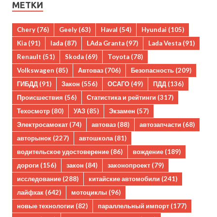
МЕТКИ
Chery
(76)
Geely
(63)
Haval
(54)
Hyundai
(105)
Kia
(91)
lada
(87)
LAda Granta
(97)
Lada Vesta
(91)
Renault
(51)
Skoda
(69)
Toyota
(78)
Volkswagen
(85)
Автоваз
(706)
Безопасность
(209)
ГИБДД
(91)
Закон
(556)
ОСАГО
(49)
ПДД
(136)
Происшествия
(56)
Статистика и рейтинги
(317)
Техосмотр
(80)
УАЗ
(85)
Экзамен
(57)
Электросамокат
(74)
автоваз
(88)
автозапчасти
(68)
авторынок
(227)
автошкола
(81)
водительское удостоверение
(86)
вождение
(189)
дороги
(156)
закон
(84)
законопроект
(79)
исследование
(288)
китайские автомобили
(241)
лайфхак
(642)
мотоциклы
(96)
новые технологии
(82)
параллельный импорт
(177)