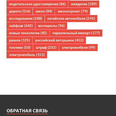
водительское удостоверение
(86)
вождение
(189)
дороги
(156)
закон
(84)
законопроект
(79)
исследование
(288)
китайские автомобили
(241)
лайфхак
(642)
мотоциклы
(96)
новые технологии
(82)
параллельный импорт
(177)
разное
(125)
российский авторынок
(452)
топливо
(50)
штраф
(232)
электромобили
(99)
электромобиль
(151)
ОБРАТНАЯ СВЯЗЬ