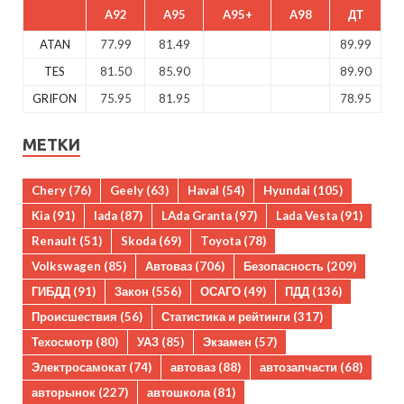
A92
A95
A95+
A98
ДТ
ATAN
77.99
81.49
89.99
TES
81.50
85.90
89.90
GRIFON
75.95
81.95
78.95
МЕТКИ
Chery
(76)
Geely
(63)
Haval
(54)
Hyundai
(105)
Kia
(91)
lada
(87)
LAda Granta
(97)
Lada Vesta
(91)
Renault
(51)
Skoda
(69)
Toyota
(78)
Volkswagen
(85)
Автоваз
(706)
Безопасность
(209)
ГИБДД
(91)
Закон
(556)
ОСАГО
(49)
ПДД
(136)
Происшествия
(56)
Статистика и рейтинги
(317)
Техосмотр
(80)
УАЗ
(85)
Экзамен
(57)
Электросамокат
(74)
автоваз
(88)
автозапчасти
(68)
авторынок
(227)
автошкола
(81)