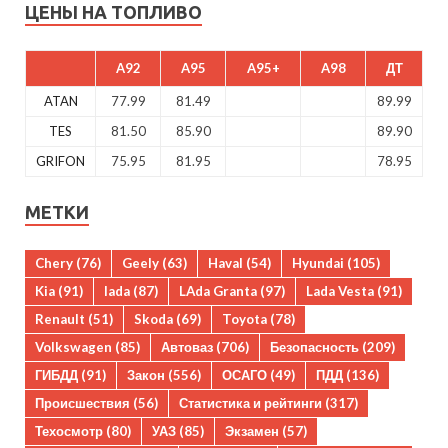
ЦЕНЫ НА ТОПЛИВО
A92
A95
A95+
A98
ДТ
ATAN
77.99
81.49
89.99
TES
81.50
85.90
89.90
GRIFON
75.95
81.95
78.95
МЕТКИ
Chery
(76)
Geely
(63)
Haval
(54)
Hyundai
(105)
Kia
(91)
lada
(87)
LAda Granta
(97)
Lada Vesta
(91)
Renault
(51)
Skoda
(69)
Toyota
(78)
Volkswagen
(85)
Автоваз
(706)
Безопасность
(209)
ГИБДД
(91)
Закон
(556)
ОСАГО
(49)
ПДД
(136)
Происшествия
(56)
Статистика и рейтинги
(317)
Техосмотр
(80)
УАЗ
(85)
Экзамен
(57)