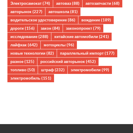
Электросамокат
(74)
автоваз
(88)
автозапчасти
(68)
авторынок
(227)
автошкола
(81)
водительское удостоверение
(86)
вождение
(189)
дороги
(156)
закон
(84)
законопроект
(79)
исследование
(288)
китайские автомобили
(241)
лайфхак
(642)
мотоциклы
(96)
новые технологии
(82)
параллельный импорт
(177)
разное
(125)
российский авторынок
(452)
топливо
(50)
штраф
(232)
электромобили
(99)
электромобиль
(151)