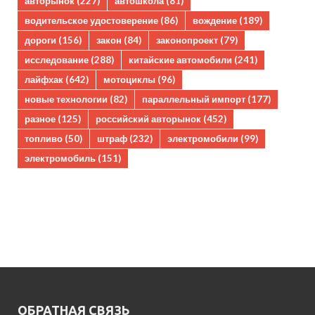
авторынок
(227)
автошкола
(81)
водительское удостоверение
(86)
вождение
(189)
дороги
(156)
закон
(84)
законопроект
(79)
исследование
(288)
китайские автомобили
(241)
лайфхак
(642)
мотоциклы
(96)
новые технологии
(82)
параллельный импорт
(177)
разное
(125)
российский авторынок
(452)
топливо
(50)
штраф
(232)
электромобили
(99)
электромобиль
(151)
ОБРАТНАЯ СВЯЗЬ