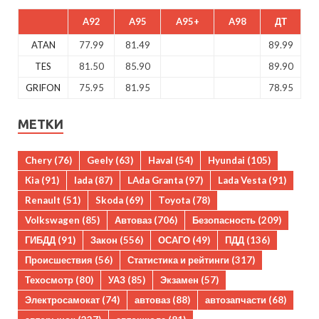
A92
A95
A95+
A98
ДТ
ATAN
77.99
81.49
89.99
TES
81.50
85.90
89.90
GRIFON
75.95
81.95
78.95
МЕТКИ
Chery
(76)
Geely
(63)
Haval
(54)
Hyundai
(105)
Kia
(91)
lada
(87)
LAda Granta
(97)
Lada Vesta
(91)
Renault
(51)
Skoda
(69)
Toyota
(78)
Volkswagen
(85)
Автоваз
(706)
Безопасность
(209)
ГИБДД
(91)
Закон
(556)
ОСАГО
(49)
ПДД
(136)
Происшествия
(56)
Статистика и рейтинги
(317)
Техосмотр
(80)
УАЗ
(85)
Экзамен
(57)
Электросамокат
(74)
автоваз
(88)
автозапчасти
(68)