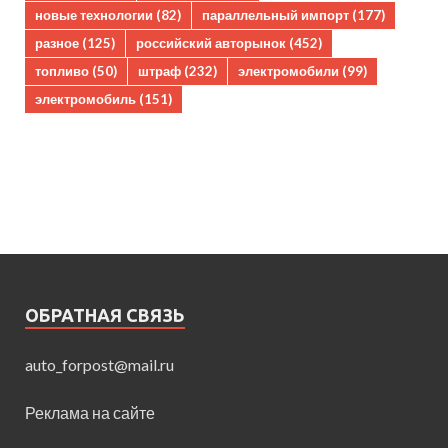
новые технологии
(82)
параллельный импорт
(177)
разное
(125)
российский авторынок
(452)
топливо
(50)
штраф
(232)
электромобили
(99)
электромобиль
(151)
ОБРАТНАЯ СВЯЗЬ
auto_forpost@mail.ru
Реклама на сайте