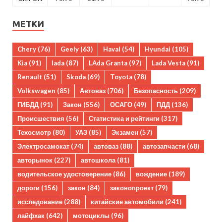
МЕТКИ
Chery
(76)
Geely
(63)
Haval
(54)
Hyundai
(105)
Kia
(91)
lada
(87)
LAda Granta
(97)
Lada Vesta
(91)
Renault
(51)
Skoda
(69)
Toyota
(78)
Volkswagen
(85)
Автоваз
(706)
Безопасность
(209)
ГИБДД
(91)
Закон
(556)
ОСАГО
(49)
ПДД
(136)
Происшествия
(56)
Статистика и рейтинги
(317)
Техосмотр
(80)
УАЗ
(85)
Экзамен
(57)
Электросамокат
(74)
автоваз
(88)
автозапчасти
(68)
авторынок
(227)
автошкола
(81)
водительское удостоверение
(86)
вождение
(189)
дороги
(156)
закон
(84)
законопроект
(79)
исследование
(288)
китайские автомобили
(241)
лайфхак
(642)
мотоциклы
(96)