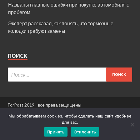
Названы главные ошибки при покупке автомобиля с
пробегом
Эксперт рассказал, как понять, что тормозные
колодки требуют замены
ПОИСК
ForPost 2019 - все права защищены
При использовании материалов сайта ссылка
Мы обрабатываем cookies, чтобы сделать наш сайт удобнее
обязательна.
для вас.
Принять
Отклонить
Информация для пользователей сайта