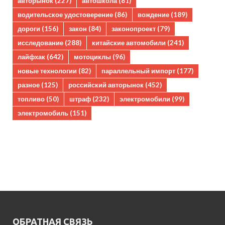
авторынок
(227)
автошкола
(81)
водительское удостоверение
(86)
вождение
(189)
дороги
(156)
закон
(84)
законопроект
(79)
исследование
(288)
китайские автомобили
(241)
лайфхак
(642)
мотоциклы
(96)
новые технологии
(82)
параллельный импорт
(177)
разное
(125)
российский авторынок
(452)
топливо
(50)
штраф
(232)
электромобили
(99)
электромобиль
(151)
ОБРАТНАЯ СВЯЗЬ