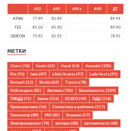
A92
A95
A95+
A98
ДТ
ATAN
77.99
81.49
89.99
TES
81.50
85.90
89.90
GRIFON
75.95
81.95
78.95
МЕТКИ
Chery
(76)
Geely
(63)
Haval
(54)
Hyundai
(105)
Kia
(91)
lada
(87)
LAda Granta
(97)
Lada Vesta
(91)
Renault
(51)
Skoda
(69)
Toyota
(78)
Volkswagen
(85)
Автоваз
(706)
Безопасность
(209)
ГИБДД
(91)
Закон
(556)
ОСАГО
(49)
ПДД
(136)
Происшествия
(56)
Статистика и рейтинги
(317)
Техосмотр
(80)
УАЗ
(85)
Экзамен
(57)
Электросамокат
(74)
автоваз
(88)
автозапчасти
(68)